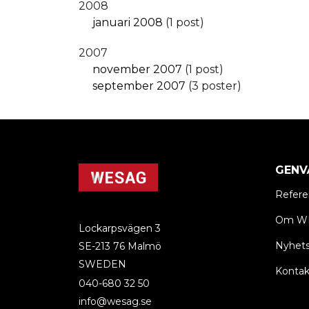
2008
januari 2008
(1 post)
2007
november 2007
(1 post)
september 2007
(3 poster)
GENV
Refere
Om W
Lockarpsvägen 3
Nyhets
SE-213 76 Malmö
SWEDEN
Kontak
040-680 32 50
info@wesag.se