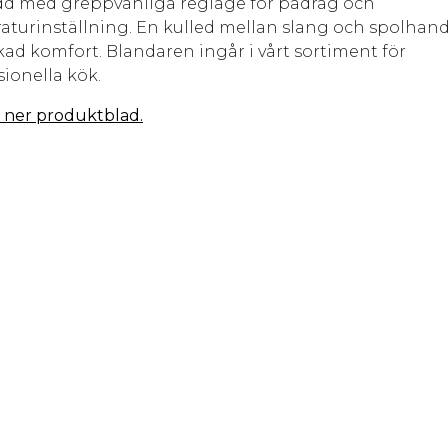
dd med greppvänliga reglage för pådrag och
aturinställning. En kulled mellan slang och spolhan
kad komfort. Blandaren ingår i vårt sortiment för
sionella kök.
 ner produktblad.