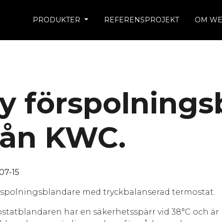
PRODUKTER
REFERENSPROJEKT
OM WE
y förspolnings
rån KWC.
07-15
rspolningsblandare med tryckbalanserad termostat.
statblandaren har en säkerhetsspärr vid 38°C och är