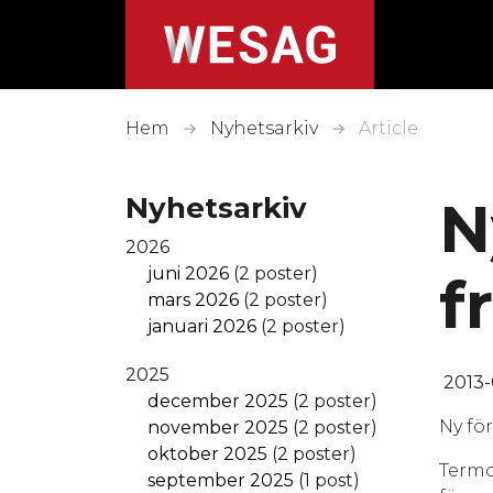
Skip to main content
Hem
Nyhetsarkiv
Article
Nyhetsarkiv
N
2026
juni 2026
(2 poster)
f
mars 2026
(2 poster)
januari 2026
(2 poster)
2025
2013-
december 2025
(2 poster)
Ny fö
november 2025
(2 poster)
oktober 2025
(2 poster)
Termo
september 2025
(1 post)