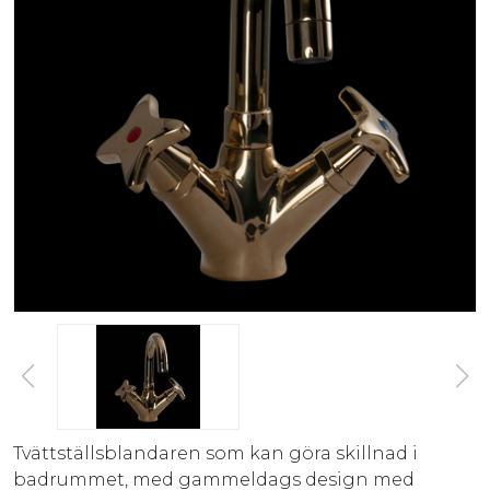
Tvättställsblandaren som kan göra skillnad i
badrummet, med gammeldags design med