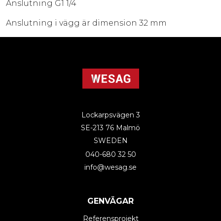
Anslutning G1 1/4
Anslutning i vägg är dimension 32 mm
Lockarpsvägen 3
SE-213 76 Malmö
SWEDEN
040-680 32 50
info@wesag.se
GENVÄGAR
Referensprojekt