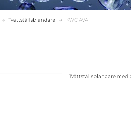
Tvättställsblandare
KWC AVA
Tvättställsblandare med p