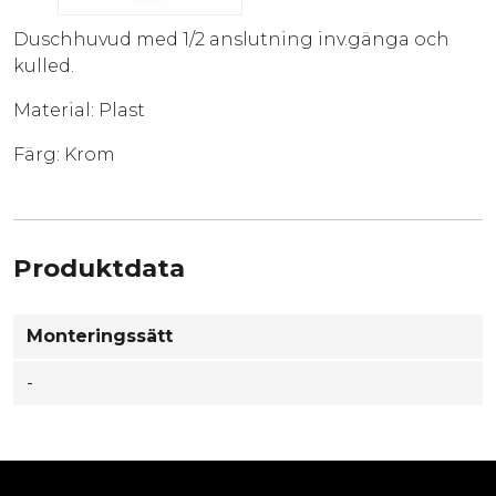
Duschhuvud med 1/2 anslutning inv.gänga och
kulled.
Material: Plast
Färg: Krom
Produktdata
Monteringssätt
-