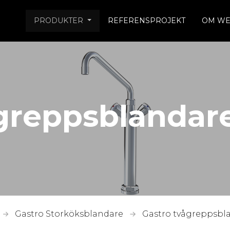
PRODUKTER
REFERENSPROJEKT
OM WE
greppsblandar
Gastro Storköksblandare
Gastro tvågreppsbl