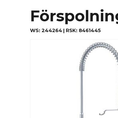
Förspolnin
WS:
244264
RSK:
8461445