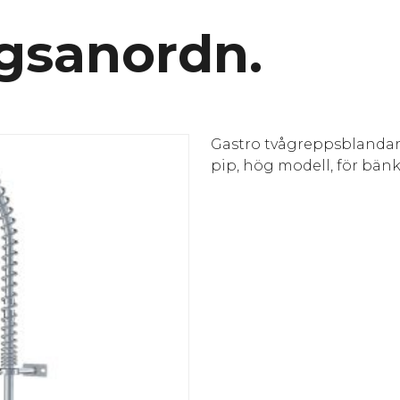
gsanordn.
Gastro tvågreppsblanda
pip, hög modell, för bän