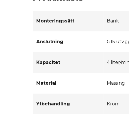
Monteringssätt
Bänk
Anslutning
G15 utv.g
Kapacitet
4 liter/mi
Material
Mässing
Ytbehandling
Krom