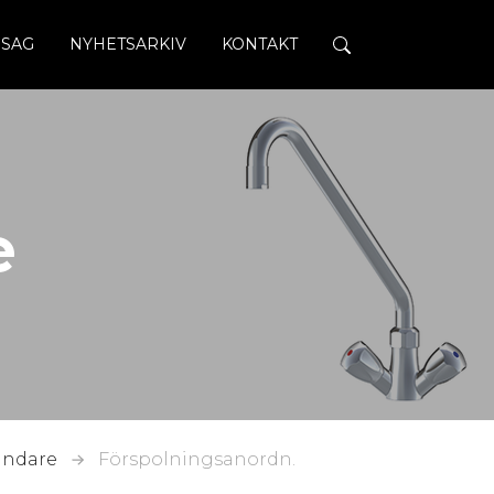
SAG
NYHETSARKIV
KONTAKT
e
andare
Förspolningsanordn.