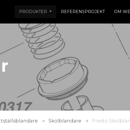
PRODUKTER
REFERENSPROJEKT
OM WE
r
ttställsblandare
Skolblandare
Presto Skolbla