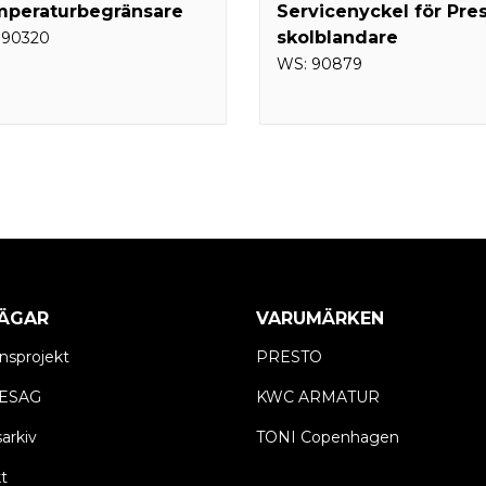
peraturbegränsare
Servicenyckel för Pre
skolblandare
:
90320
WS:
90879
ÄGAR
VARUMÄRKEN
nsprojekt
PRESTO
ESAG
KWC ARMATUR
arkiv
TONI Copenhagen
t