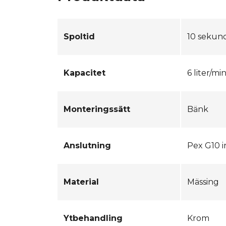
Spoltid
10 sekun
Kapacitet
6 liter/mi
Monteringssätt
Bänk
Anslutning
Pex G10 
Material
Mässing
Ytbehandling
Krom