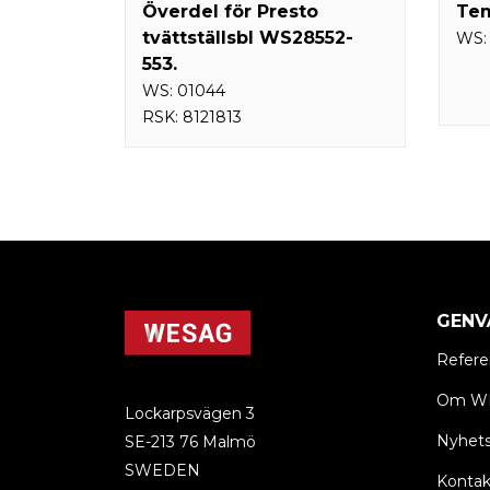
Överdel för Presto
Tem
tvättställsbl WS28552-
WS
553.
WS:
01044
RSK:
8121813
GENV
Refere
Om W
Lockarpsvägen 3
Nyhets
SE-213 76 Malmö
SWEDEN
Kontak