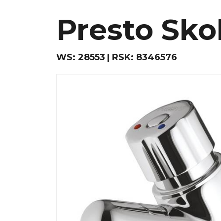
Presto Sko
WS:
28553
RSK:
8346576