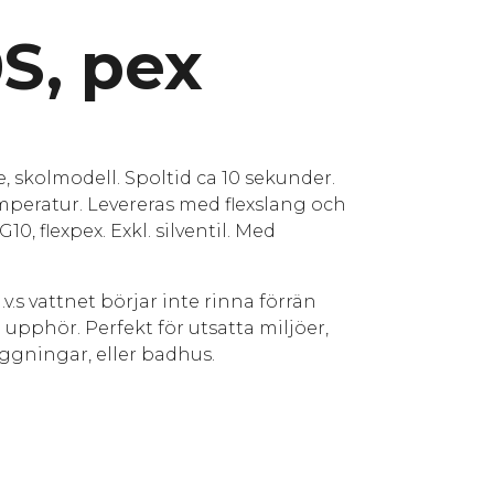
S, pex
e, skolmodell. Spoltid ca 10 sekunder.
emperatur. Levereras med flexslang och
0, flexpex. Exkl. silventil. Med
v.s vattnet börjar inte rinna förrän
upphör. Perfekt för utsatta miljöer,
ggningar, eller badhus.