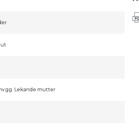
der
nut
inv.gg. Lekande mutter