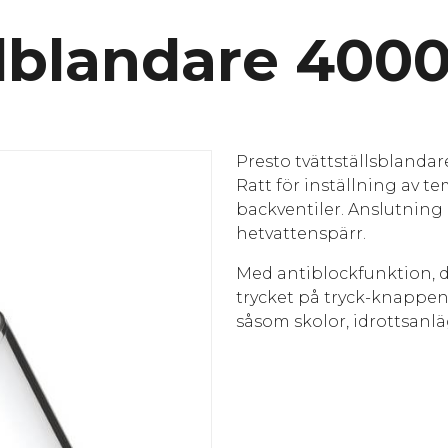
lblandare 4000
Presto tvättställsblandar
Ratt för inställning av t
backventiler. Anslutning G1
hetvattenspärr.
Med antiblockfunktion, d.
trycket på tryck-knappen 
såsom skolor, idrottsanlä