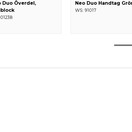
 Duo Överdel,
Neo Duo Handtag Grö
iblock
WS:
91017
:
01238