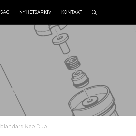
SAG
NYHETSARKIV
KONTAKT
eblandare Neo Duo