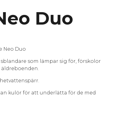
 Neo Duo
re Neo Duo
lsblandare som lämpar sig för, förskolor
t äldreboenden.
 hetvattenspärr.
an kulör för att underlätta för de med