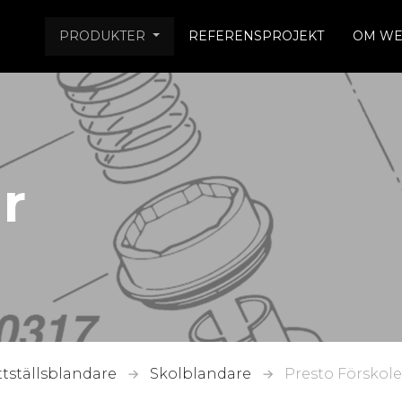
PRODUKTER
REFERENSPROJEKT
OM WE
r
ttställsblandare
Skolblandare
Presto Förskol