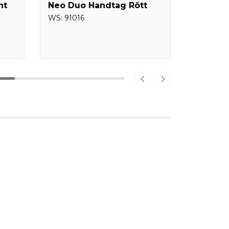
nt
Neo Duo Handtag Rött
Neo Du
WS:
91016
WS:
0123