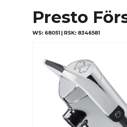
Presto För
WS:
68051
RSK:
8346581