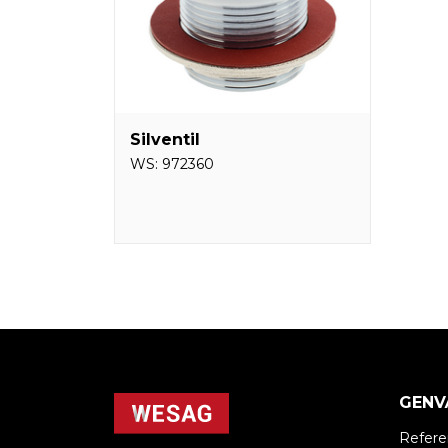
Silventil
WS:
972360
GENV
Refere