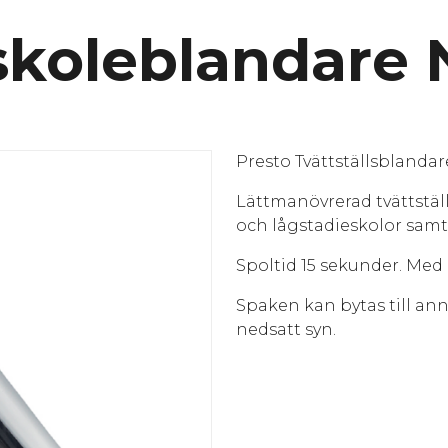
skoleblandare
Presto Tvättställsblanda
Lättmanövrerad tvättstäl
och lågstadieskolor sam
Spoltid 15 sekunder. Med
Spaken kan bytas till ann
nedsatt syn.