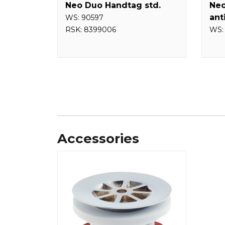
Neo Duo Handtag std.
Neo
ant
WS:
90597
RSK:
8399006
WS
Accessories