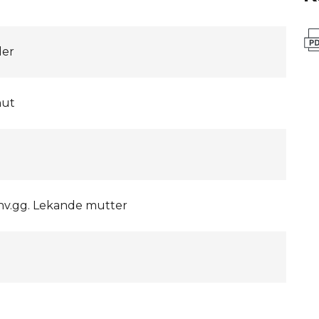
der
nut
inv.gg. Lekande mutter