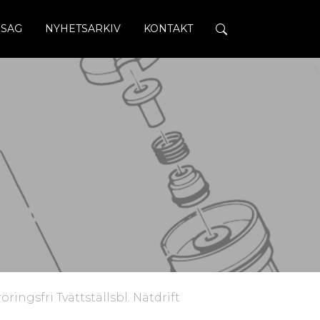
SAG
NYHETSARKIV
KONTAKT
ringsfri Tvättställsbl. Nätdrift