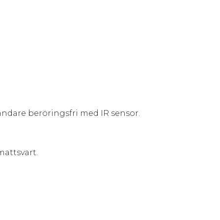
andare beröringsfri med IR sensor.
attsvart.