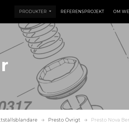
PRODUKTER
REFERENSPROJEKT
OM WE
r
ttställsblandare
Presto Övrigt
Presto Nova Berö