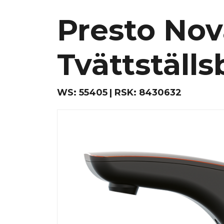
Presto Nov
Tvättställs
WS:
55405
RSK:
8430632